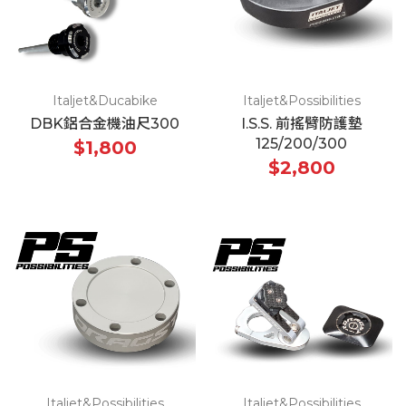
Italjet&Ducabike
Italjet&Possibilities
DBK鋁合金機油尺300
I.S.S. 前搖臂防護墊
125/200/300
$1,800
$2,800
Italjet&Possibilities
Italjet&Possibilities