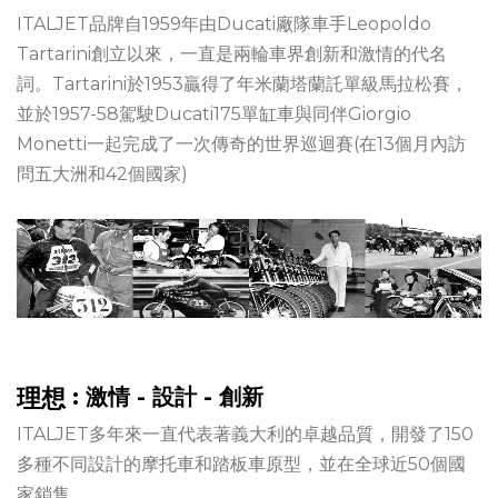
ITALJET品牌自1959年由Ducati廠隊車手Leopoldo
Tartarini創立以來，一直是兩輪車界創新和激情的代名
詞。Tartarini於1953贏得了年米蘭塔蘭託單級馬拉松賽，
並於1957-58駕駛Ducati175單缸車與同伴Giorgio
Monetti一起完成了一次傳奇的世界巡迴賽(在13個月內訪
問五大洲和42個國家)
理想
:
激情 - 設計 - 創新
ITALJET多年來一直代表著義大利的卓越品質，開發了150
多種不同設計的摩托車和踏板車原型，並在全球近50個國
家銷售。