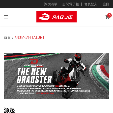
about-italjetArray
詢價清單
訂閱電子報
會員登入
註冊
0
首頁
品牌介紹-ITALJET
源起